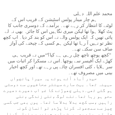
محمد علم اللہ دہلی
ہم چار مینار پولس اسٹیشن کے قریب اس کے
لوٹنے کا انتظار کر رہے تھے۔ برآمدے کے دوسری جانب کا
پٹ کھلا ہوا تھا لیکن میری نگاہیں اس کا جائزہ بھی نہ لے
پائی تھیں کہ ایک پولس والے نے اس کو بند کر دیا۔ اب کچھ
نظر تو نہیں آ رہا تھا لیکن ہم کسی کے چیخنے کی آواز
صاف سن سکتے تھے۔
”
کچھ پوچھ تاچھ چل رہی ہے کیا؟“میں نے قریب ہی
کھڑے ایک آفیسر سے پوچھا۔اس نے مسکرا کر اثبات میں
سر ہلایا ، کئی افسران چائے پی رہے تھے اور کچھ اخبار
بینی میں مصروف تھے۔
حیدر آباد آئے ہوئے یہ میرا پانچواں
مہینہ تھا۔ بہت سارے سینئر صحافیوں سے دوستی
ہو گئی تھی۔دہلی چھوڑنے کا غم اب دھیرے دھیرے
محو ہو رہا تھا۔نئے لوگ ،نئی زندگی ،نئی
راہیں ،سب کچھ بدلا بدلا سا تھا۔ یوں بھی جب کسی
چیز سے سمجھوتہ کرنا پڑے، تو انسان کونہ
چاہتے ہوئے بھی بہت ساری چیزوں سے نباہ کرنا