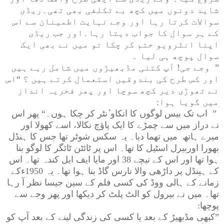
شاید دونوں میں کچھ بے تکلفی بھی تھی۔ریڈی
سوالات کرتا رہا اور وجے نہایت اطمینان سے اس
کے ہر سوال کا جواب دیتا رہا۔اور جب ریڈی
اپنا انٹرویو ختم کر چکا تو میں نے بھی ایک
سوال پوچھ ہی لیا ۔
”
وجے جی! آپ کتنی مڈبھیڑوں میں شامل رہے ہیں
اور کس طرح کی بندوقیں استعمال کرتے ہیں ؟ “اس
نے تھوڑی دیر کچھ سوچا اور پھر فخریہ انداز
میں گویا ہوا
:
”
اب تک بیس لوگوں کا انکاو ٔنٹر کر چکا ہوں۔“ پھر اس
نے دراز میں سے چمڑے کا ایک پاؤچ نکالا، اسے کھولا اور
میرے ہاتھ میں تھما دیا۔ یہ سکس شوٹر تھا جس کا ہنڈل
بھورا اوربیرل اسٹیل کا تھا۔ اس پر ٹائٹن ٹائگر کا لوگو بنا
ہوا تھا اور اس کے نیچے 38 اور مایا ایف ایل کندہ تھا۔ اس
کے ہینڈل پر داڑھی والا نارس گاڈ بنا ہوا تھا۔ یہ 1950ءکے
زمانے کے ہالی ووڈ کی کسی فلم کے سین جیسا نظر آ رہا
تھا۔ میں نے بیرول کو الٹ پلٹ کر دیکھا اور پھر وجے سے
پوچھا
:
”
کبھی مڈبھیڑ کے بعد یا کسی کی زندگی لینے کے بعد آپ کو