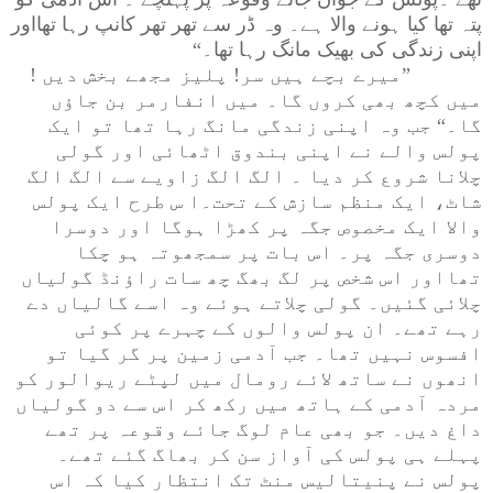
پتہ تھا کیا ہونے والا ہے۔ وہ ڈر سے تھر تھر کانپ رہا تھااور
اپنی زندگی کی بھیک مانگ رہا تھا۔“
”
میرے بچے ہیں سر! پلیز مجھے بخش دیں !
میں کچھ بھی کروں گا۔ میں انفارمر بن جاؤں
گا۔“ جب وہ اپنی زندگی مانگ رہا تھا تو ایک
پولس والے نے اپنی بندوق اٹھائی اور گولی
چلانا شروع کر دیا ۔ الگ الگ زاویے سے الگ الگ
شاٹ، ایک منظم سازش کے تحت۔ا س طرح ایک پولس
والا ایک مخصوص جگہ پر کھڑا ہوگا اور دوسرا
دوسری جگہ پر۔ اس بات پر سمجھوتہ ہو چکا
تھااور اس شخص پر لگ بھگ چھ سات راؤنڈ گولیاں
چلائی گئیں۔ گولی چلاتے ہوئے وہ اسے گالیاں دے
رہے تھے۔ ان پولس والوں کے چہرے پر کوئی
افسوس نہیں تھا۔ جب آدمی زمین پر گر گیا تو
انھوں نے ساتھ لائے رومال میں لپٹے ریوالور کو
مردہ آدمی کے ہاتھ میں رکھ کر اس سے دو گولیاں
داغ دیں۔ جو بھی عام لوگ جائے وقوعہ پر تھے
پہلے ہی پولس کی آواز سن کر بھاگ گئے تھے۔
پولس نے پنیتالیس منٹ تک انتظار کیا کہ اس