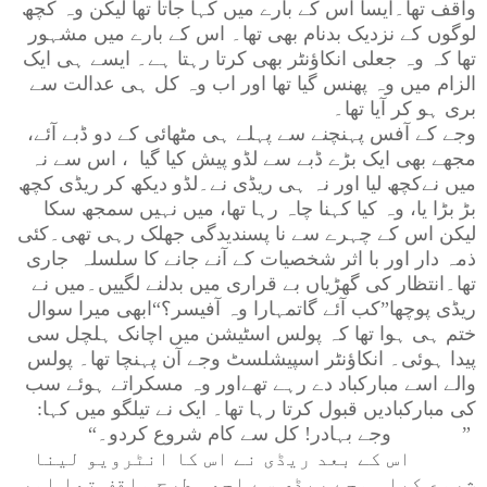
واقف تھا۔ایسا اس کے بارے میں کہا جاتا تھا لیکن وہ کچھ
لوگوں کے نزدیک بدنام بھی تھا۔ اس کے بارے میں مشہور
تھا کہ وہ جعلی انکاؤنٹر بھی کرتا رہتا ہے۔ ایسے ہی ایک
الزام میں وہ پھنس گیا تھا اور اب وہ کل ہی عدالت سے
بری ہو کر آیا تھا۔
وجے کے آفس پہنچنے سے پہلے ہی مٹھائی کے دو ڈبے آئے،
مجھے بھی ایک بڑے ڈبے سے لڈو پیش کیا گیا ، اس سے نہ
میں نےکچھ لیا اور نہ ہی ریڈی نے۔لڈو دیکھ کر ریڈی کچھ
بڑ بڑا یا، وہ کیا کہنا چاہ رہا تھا، میں نہیں سمجھ سکا
لیکن اس کے چہرے سے نا پسندیدگی جھلک رہی تھی۔کئی
ذمہ دار اور با اثر شخصیات کے آنے جانے کا سلسلہ جاری
تھا۔انتظار کی گھڑیاں بے قراری میں بدلنے لگییں۔میں نے
ریڈی پوچھا”کب آئے گاتمہارا وہ آفیسر؟“ابھی میرا سوال
ختم ہی ہوا تھا کہ پولس اسٹیشن میں اچانک ہلچل سی
پیدا ہوئی۔ انکاؤنٹر اسپیشلسٹ وجے آن پہنچا تھا۔ پولس
والے اسے مبارکباد دے رہے تھےاور وہ مسکراتے ہوئے سب
کی مبارکبادیں قبول کرتا رہا تھا۔ ایک نے تیلگو میں کہا
:
”
وجے بہادر! کل سے کام شروع کردو۔
“
اس کے بعد ریڈی نے اس کا انٹرویو لینا
شروع کیا۔ وجے ریڈی سے اچھی طرح واقف تھا اور