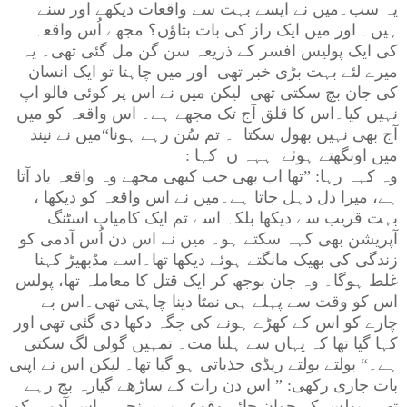
یہ سب۔میں نے ایسے بہت سے واقعات دیکھے اور سنے
ہیں۔ اور میں ایک راز کی بات بتاؤں؟ مجھے اُس واقعہ
کی ایک پولیس افسر کے ذریعہ سن گن مل گئی تھی۔ یہ
میرے لئے بہت بڑی خبر تھی اور میں چاہتا تو ایک انسان
کی جان بچ سکتی تھی لیکن میں نے اس پر کوئی فالو اپ
نہیں کیا۔اس کا قلق آج تک مجھے ہے۔ اس واقعہ کو میں
آج بھی نہیں بھول سکتا ۔ تم سُن رہے ہونا“میں نے نیند
میں اونگھتے ہوئے ہہہ ں کہا :
وہ کہہ رہا:
”
تھا اب بھی جب کبھی مجھے وہ واقعہ یاد آتا
ہے، میرا دل دہل جاتا ہے۔میں نے اس واقعہ کو دیکھا ،
بہت قریب سے دیکھا بلکہ اسے تم ایک کامیاب اسٹنگ
آپریشن بھی کہہ سکتے ہو۔ میں نے اس دن اُس آدمی کو
زندگی کی بھیک مانگتے ہوئے دیکھا تھا۔اسے مڈبھیڑ کہنا
غلط ہوگا۔ وہ جان بوجھ کر ایک قتل کا معاملہ تھا، پولس
اس کو وقت سے پہلے ہی نمٹا دینا چاہتی تھی۔اس بے
چارے کو اس کے کھڑے ہونے کی جگہ دکھا دی گئی تھی اور
کہا گیا تھا کہ یہاں سے ہلنا مت۔ تمہیں گولی لگ سکتی
ہے۔“ بولتے بولتے ریڈی جذباتی ہو گیا تھا۔ لیکن اس نے اپنی
بات جاری رکھی:
”
اس دن رات کے ساڑھے گیارہ بج رہے
تھے ۔پولس کے جوان جائے وقوعہ پر پہنچے ۔ اس آدمی کو