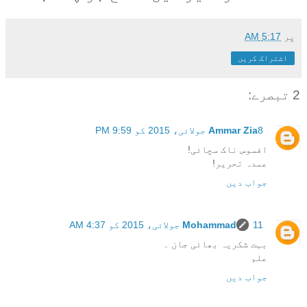
پر
5:17 AM
اشتراک کریں
2 تبصرے:
8 جولائی، 2015 کو 9:59 PM
Ammar Zia
افسوس ناک سچائی!
عمدہ تحریر!
جواب دیں
11 جولائی، 2015 کو 4:37 AM
Mohammad
بہت شکریہ بھائی جان ۔
علم
جواب دیں