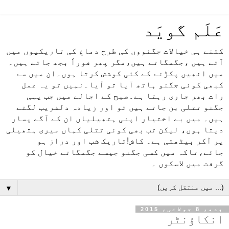
عَلَم گویَد
کتنے ہی خیالات جگنووں کی طرح دماغ کی تاریکیوں میں
آتے ہیں ،جگمگاتے ہیں،مگر پھر فوراً بجھ جاتے ہیں۔
میں انھیں پکڑنے کے کئی کوشش کرتا ہوں۔ان میں سے
کبھی کوئی جگنو ہاتھ آیا تو آیا۔نہیں تو یہ عمل
رات بھر جاری رہتا ہے۔صبح کے اجالے میں جب یہی
جگنو تتلی بن جاتے ہیں تو اور زیادہ دلفریب لگتے
ہیں۔ میں بے اختیار اپنی ہتھیلیاں ان کے آگے پسار
دیتا ہوں، لیکن تب بھی کوئی تتلی کہاں میری ہتھیلی
پر آکر بیٹھتی ہے۔ کاش!تاریک شب اور دراز ہو
جائے،تاکہ میں کسی جگنو جیسے جگمگاتے خیال کو
گرفت میں لاسکوں ۔
▼
بدھ، 8 جولائی، 2015
انکاؤنٹر