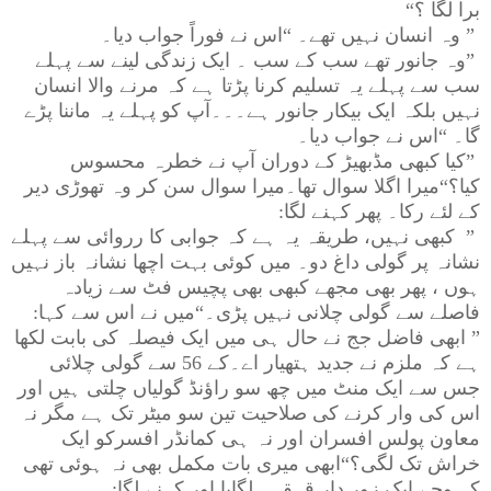
برا لگا ؟
“
”
وہ انسان نہیں تھے۔ “اس نے فوراً جواب دیا۔
”
وہ جانور تھے سب کے سب ۔ ایک زندگی لینے سے پہلے
سب سے پہلے یہ تسلیم کرنا پڑتا ہے کہ مرنے والا انسان
نہیں بلکہ ایک بیکار جانور ہے۔۔۔آپ کو پہلے یہ ماننا پڑے
گا۔ “اس نے جواب دیا۔
”
کیا کبھی مڈبھیڑ کے دوران آپ نے خطرہ محسوس
کیا؟“میرا اگلا سوال تھا۔میرا سوال سن کر وہ تھوڑی دیر
کے لئے رکا۔ پھر کہنے لگا
:
”
کبھی نہیں، طریقہ یہ ہے کہ جوابی کا رروائی سے پہلے
نشانہ پر گولی داغ دو۔ میں کوئی بہت اچھا نشانہ باز نہیں
ہوں ، پھر بھی مجھے کبھی بھی پچیس فٹ سے زیادہ
فاصلے سے گولی چلانی نہیں پڑی۔“میں نے اس سے کہا
:
”
ابھی فاضل جج نے حال ہی میں ایک فیصلہ کی بابت لکھا
ہے کہ ملزم نے جدید ہتھیار اے۔کے 56 سے گولی چلائی
جس سے ایک منٹ میں چھ سو راؤنڈ گولیاں چلتی ہیں اور
اس کی وار کرنے کی صلاحیت تین سو میٹر تک ہے مگر نہ
معاون پولس افسران اور نہ ہی کمانڈر افسرکو ایک
خراش تک لگی؟“ابھی میری بات مکمل بھی نہ ہوئی تھی
کہ وجے ایک زور دار قہقہہ لگایا اور کہنے لگا
: