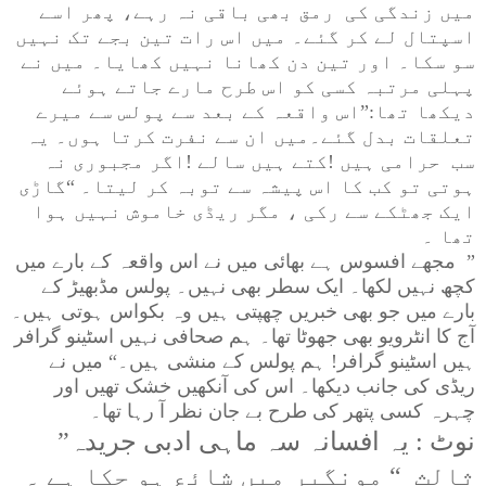
میں زندگی کی رمق بھی باقی نہ رہے، پھر اسے
اسپتال لے کر گئے۔ میں اس رات تین بجے تک نہیں
سو سکا۔ اور تین دن کھانا نہیں کھایا۔ میں نے
پہلی مرتبہ کسی کو اس طرح مارے جاتے ہوئے
دیکھا تھا:”اس واقعہ کے بعد سے پولس سے میرے
تعلقات بدل گئے۔میں ان سے نفرت کرتا ہوں۔ یہ
سب حرامی ہیں !کتے ہیں سالے !اگر مجبوری نہ
ہوتی تو کب کا اس پیشہ سے توبہ کر لیتا۔ “گاڑی
ایک جھٹکے سے رکی ، مگر ریڈی خاموش نہیں ہوا
تھا ۔
”
مجھے افسوس ہے بھائی میں نے اس واقعہ کے بارے میں
کچھ نہیں لکھا۔ ایک سطر بھی نہیں۔ پولس مڈبھیڑ کے
بارے میں جو بھی خبریں چھپتی ہیں وہ بکواس ہوتی ہیں۔
آج کا انٹرویو بھی جھوٹا تھا۔ ہم صحافی نہیں اسٹینو گرافر
ہیں اسٹینو گرافر! ہم پولس کے منشی ہیں۔“ میں نے
ریڈی کی جانب دیکھا۔ اس کی آنکھیں خشک تھیں اور
چہرہ کسی پتھر کی طرح بے جان نظر آ رہا تھا۔
نوٹ : یہ افسانہ سہ ماہی ادبی جریدہ
”
ثالث
“ مونگیر میں شائع ہو چکا ہے ۔