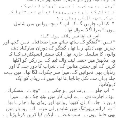
”
بھیا ہم پولس والے ہیں۔“ریڈی نے اس کے
خاندان کے بارے میں پوچھا تو اس نے بتایا کہ
اس کی دس سال کی بیٹی ہے
:
”
کیا آپ چاہیں گے کہ آپ کے بچے پولس میں شامل
ہوں۔“میرا اگلا سوال تھا۔
اس نے اپنا سر ہلاتے ہوئے کہا
:
”
نہیں! “گفتگو کے ساتھ ساتھ میرا صحافیانہ ذہن کچھ اور
چیزیں بھی دیکھ رہا تھا ، گفتگو کے دوران مبارکباد دینے
والوں کا سلسلہ جاری تھا۔ ایک سینئر انسپکٹر نے کہا کہ
وہ مڈبھیڑ میں حصہ لینے والے ٹیم کے ہر رکن کو اکٹھا
کریں گے اور جشن منائیں گے ، شراب کا دور چلے گا اور
رنڈیاں بھی نچوائیں گے۔میرا سر چکرانے لگا تھا۔ میں بہت
جلد یہاں سے نکل جاناچاہتا تھا ،میں نے ریڈی کو ایک
ٹہوکادیا
:
”
اب چلو ۔۔۔بہت دیر ہو چکی ہے۔ “وجے نے مسکراتے
ہوئے اجازت دی ۔ ہم اپنی کار میں بیٹھ چکے تھے۔ میرا
ذہن نہ جانے کہاں کھویا ہوا تھا اور ریڈی بولے جا رہا تھا۔
”
تم کرائم رپورٹنگ میں شاید پہلی مرتبہ آئے ہو، یار میں
بھی جانتا ہوں، یہ سب غلط ہے لیکن کیا کریں کرنا پڑتا ہے