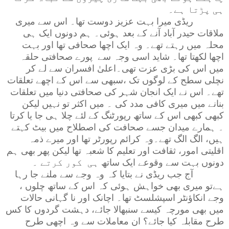
ہی پڑتا ہے۔
ریڈی میرا بہت عزیز دوست تھا۔ اس سے میری
ملاقات حیدر آباد آنے کے بعد ہوئی۔ ہم دونوں ایک ہی
محلہ میں رہتے تھے۔ وہ ایک اچھا صحافی تھا اور بہت
اچھا لکھتا تھا۔ شاید اسی وجہ سے پورے صحافتی حلقہ
میں اس کی بڑی عزت تھی۔اعلیٰ افسران سے لے کر
نچلی سطح کے لوگوں تک ،سبھی سے اس کے اچھے تعلقات
تھے۔ اس نے ایک انجان شہر کی صحافتی دنیا میں تعلقات
بنانے میں میری کافی مدد کی ۔ میں اکثر تو نہیں لیکن
کبھی کبھی اس کے ساتھ رپورٹنگ کے لئے چلا ہی جا یا کرتا
۔ ہمارے میدان جسے صحافت کی اصطلاح میں بیٹ کہتے
ہیں، الگ الگ تھے۔وہ کرائم رپورٹر تھا اور میرے ذمہ
اقلیتی امور، ثقافت اور تعلیم کا شعبہ تھا لیکن پھر بھی ہم
دونوں بہت سے وقوعے ایک ساتھ
ہی
کور کرتے ۔
آج جب ریڈی نے بتایا کہ وہ وجے سے ملنے جا رہا
ہےتو میری بھی خواہش ہوئی کہ اس کے ساتھ چلوں ،
وجے انکاؤنٹر اسپشلسٹ تھا۔ اچانک اور نا گہانی حالات
میں بھی مورچہ کیسے سنبھالا جائے، دہشت گردوں کا کس
طرح مقابلہ کیا جائے؟ ان معاملات سے وہ اچھی طرح